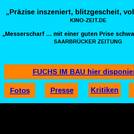
„Präzise inszeniert, blitzgescheit, vo
KINO-ZEIT.DE
„Messerscharf … mit einer guten Prise schw
SAARBRÜCKER ZEITUNG
FUCHS IM BAU hier disponie
Kritiken
Presse
Fotos