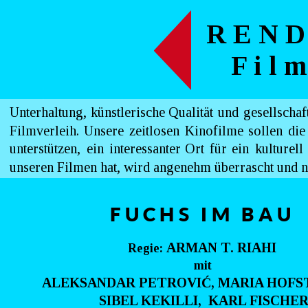
R E N D
F i l m
Unterhaltung,
künstlerische
Qualität
und
gesellschaf
Filmverleih.
Unsere
zeitlosen
Kinofilme
sollen
die
unterstützen,
ein
interessanter
Ort
für
ein
kulturell
unseren Filmen hat, wird angenehm überrascht und n
FUCHS IM BAU
ARMAN T. RIAHI
Regie: 
mit
ALEKSANDAR PETROVIĆ, MARIA HOF
 SIBEL KEKILLI,  KARL FISCHER