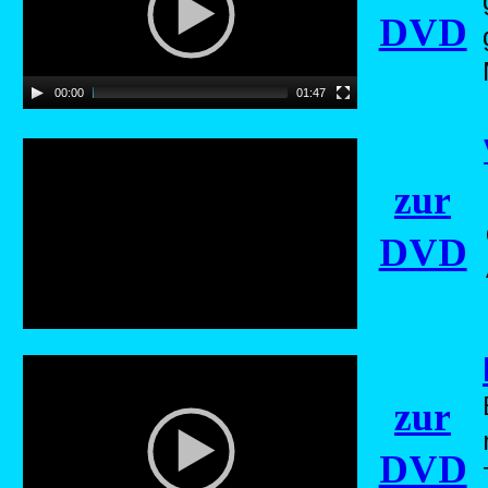
DVD
00:00
01:47
Error loading this resource
zur
DVD
zur
DVD