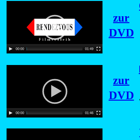
zur
DVD
00:00
01:49
zur
DVD
00:00
01:46
Error loading this resource